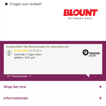
Fragen zum Artikel?
Ausgewählte Top-Bewertungen für www.fabus.de
01.08.26
▼
Innerhalb 2 Tagen Ware
geliefert. Sehr gut!
677 Bewertungen
31.07.26
▼
Super schnelle Lieferung,
Produkt und Preis
Shop Service
hervorragend. Gerne
wieder, vielen Dank.
Informationen
30.07.26
▼