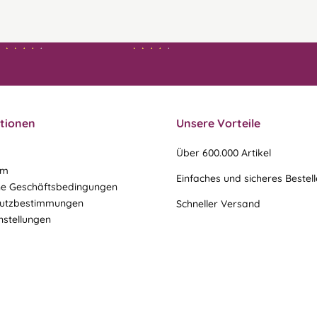
21.07.26
21.07.26
▼
▼
Ablauf & schneller Versand
liefen perfekt, leider musste
ein vergessenes Teil -nach
einer Mail von mir -
nachgeschi…
tionen
Unsere Vorteile
Über 600.000 Artikel
um
Einfaches und sicheres Bestel
ne Geschäftsbedingungen
utzbestimmungen
Schneller Versand
nstellungen