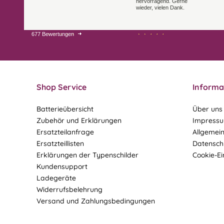
hervorragend. Gerne
wieder, vielen Dank.
677 Bewertungen
27.07.26
21.07.26
▼
▼
Sehr schneller Versand,
sehr gute Ware,
freundlicher und kulanter
Kontakt. Gerne immer
wieder
Shop Service
Informa
Batterieübersicht
Über uns
Zubehör und Erklärungen
Impress
Ersatzteilanfrage
Allgemei
Ersatzteillisten
Datensch
Erklärungen der Typenschilder
Cookie-Ei
Kundensupport
Ladegeräte
Widerrufsbelehrung
Versand und Zahlungsbedingungen