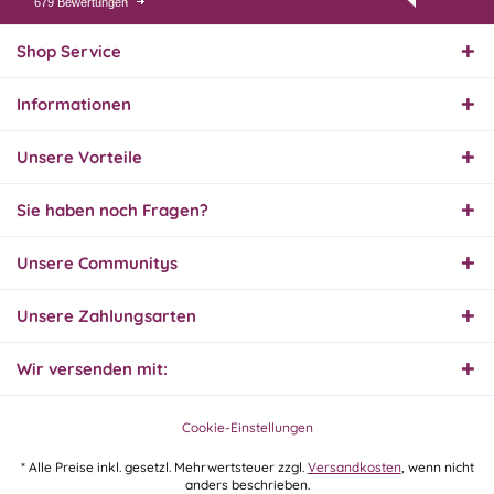
679 Bewertungen
07.08.26
▼
Endlich das richtige
Ersatzteil
Shop Service
Informationen
01.08.26
▼
Innerhalb 2 Tagen Ware
Unsere Vorteile
geliefert. Sehr gut!
Sie haben noch Fragen?
31.07.26
Unsere Communitys
▼
Super schnelle Lieferung,
Produkt und Preis
hervorragend. Gerne
Unsere Zahlungsarten
wieder, vielen Dank.
Wir versenden mit:
30.07.26
▼
Cookie-Einstellungen
* Alle Preise inkl. gesetzl. Mehrwertsteuer zzgl.
Versandkosten
, wenn nicht
anders beschrieben.