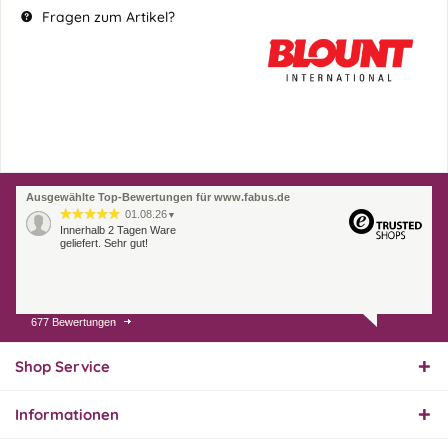
Fragen zum Artikel?
Ausgewählte Top-Bewertungen für www.fabus.de
01.08.26
▼
Innerhalb 2 Tagen Ware
geliefert. Sehr gut!
677 Bewertungen
31.07.26
▼
Super schnelle Lieferung,
Produkt und Preis
Shop Service
hervorragend. Gerne
wieder, vielen Dank.
Informationen
30.07.26
▼