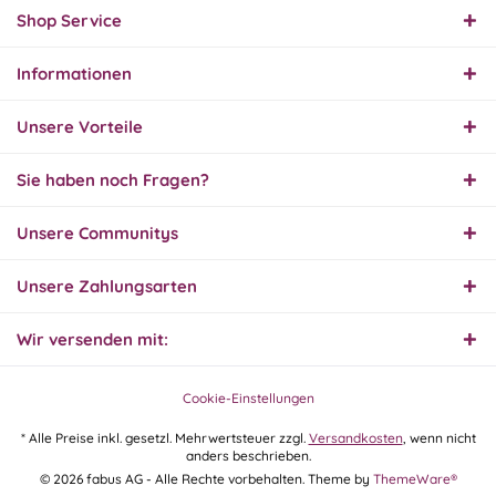
Ersatzteil
Shop Service
Informationen
01.08.26
▼
Innerhalb 2 Tagen Ware
Unsere Vorteile
geliefert. Sehr gut!
Sie haben noch Fragen?
31.07.26
Unsere Communitys
▼
Super schnelle Lieferung,
Produkt und Preis
hervorragend. Gerne
Unsere Zahlungsarten
wieder, vielen Dank.
Wir versenden mit:
30.07.26
▼
Cookie-Einstellungen
* Alle Preise inkl. gesetzl. Mehrwertsteuer zzgl.
Versandkosten
, wenn nicht
anders beschrieben.
30.07.26
© 2026 fabus AG - Alle Rechte vorbehalten. Theme by
ThemeWare®
▼