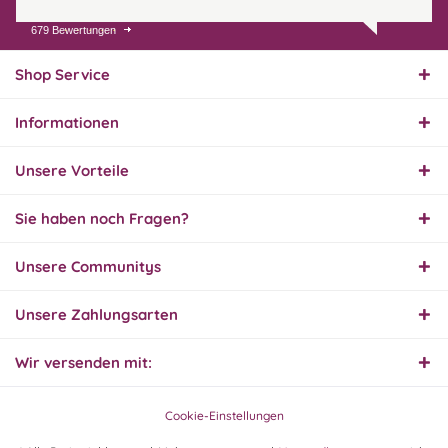
679 Bewertungen
07.08.26
▼
Endlich das richtige
Ersatzteil
Shop Service
Informationen
01.08.26
▼
Innerhalb 2 Tagen Ware
Unsere Vorteile
geliefert. Sehr gut!
Sie haben noch Fragen?
31.07.26
Unsere Communitys
▼
Super schnelle Lieferung,
Produkt und Preis
hervorragend. Gerne
Unsere Zahlungsarten
wieder, vielen Dank.
Wir versenden mit:
30.07.26
▼
Cookie-Einstellungen