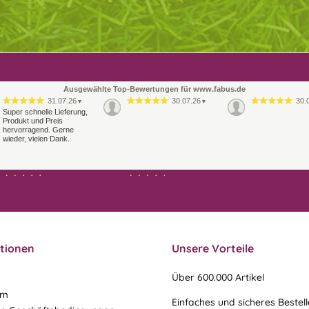
Ausgewählte Top-Bewertungen für www.fabus.de
31.07.26
30.07.26
30.
▼
▼
Super schnelle Lieferung,
Produkt und Preis
hervorragend. Gerne
wieder, vielen Dank.
21.07.26
21.07.26
▼
▼
Sehr schneller Versand,
Ablauf & schneller Versand
sehr gute Ware,
liefen perfekt, leider musste
freundlicher und kulanter
ein vergessenes Teil -nach
Kontakt. Gerne immer
einer Mail von mir -
wieder
nachgeschi…
tionen
Unsere Vorteile
Über 600.000 Artikel
um
Einfaches und sicheres Bestel