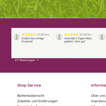
07.08.26
01.08.26
▼
▼
Endlich das richtige
Innerhalb 2 Tagen Ware
Ersatzteil
geliefert. Sehr gut!
677 Bewertungen
28.07.26
27.07.26
▼
▼
Shop Service
Informa
Batterieübersicht
Über uns
Zubehör und Erklärungen
Impress