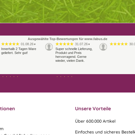
Ausgewählte Top-Bewertungen für www.fabus.de
01.08.26
31.07.26
30.
▼
▼
Innerhalb 2 Tagen Ware
Super schnelle Lieferung,
geliefert. Sehr gut!
Produkt und Preis
hervorragend. Gerne
wieder, vielen Dank.
27.07.26
21.07.26
▼
▼
Sehr schneller Versand,
sehr gute Ware,
freundlicher und kulanter
Kontakt. Gerne immer
wieder
tionen
Unsere Vorteile
Über 600.000 Artikel
um
Einfaches und sicheres Bestel