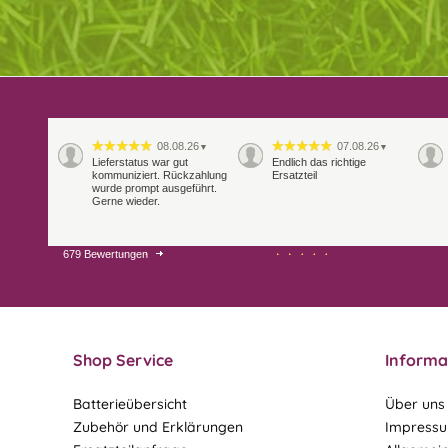
08.08.26
07.08.26
▼
▼
Lieferstatus war gut
Endlich das richtige
kommuniziert. Rückzahlung
Ersatzteil
wurde prompt ausgeführt.
Gerne wieder.
679 Bewertungen
29.07.26
28.07.26
▼
▼
Extrem schnelle
Bearbeitung und Lieferung
Shop Service
Informa
Batterieübersicht
Über uns
Zubehör und Erklärungen
Impress