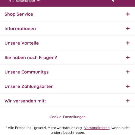
677 Bewertungen
31.07.26
▼
Super schnelle Lieferung,
Produkt und Preis
Shop Service
hervorragend. Gerne
wieder, vielen Dank.
Informationen
30.07.26
▼
Unsere Vorteile
Sie haben noch Fragen?
30.07.26
Unsere Communitys
▼
Unsere Zahlungsarten
Wir versenden mit:
29.07.26
▼
Extrem schnelle
Bearbeitung und Lieferung
Cookie-Einstellungen
* Alle Preise inkl. gesetzl. Mehrwertsteuer zzgl.
Versandkosten
, wenn nicht
anders beschrieben.