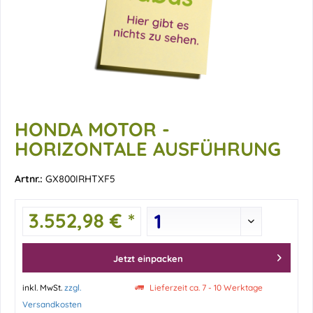
HONDA MOTOR -
HORIZONTALE AUSFÜHRUNG
Artnr.:
GX800IRHTXF5
3.552,98 € *
Jetzt einpacken
inkl. MwSt.
zzgl.
Lieferzeit ca. 7 - 10 Werktage
Versandkosten