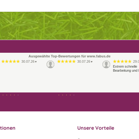
Ausgewählte Top-Bewertungen für www.fabus.de
30.07.26
30.07.26
29.
▼
▼
Extrem schnelle
Bearbeitung und 
21.07.26
21.07.26
▼
▼
Ablauf & schneller Versand
liefen perfekt, leider musste
ein vergessenes Teil -nach
einer Mail von mir -
nachgeschi…
tionen
Unsere Vorteile