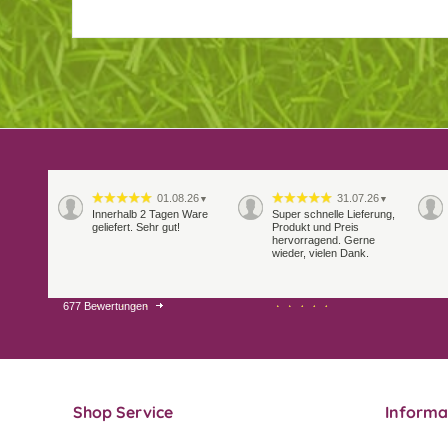
01.08.26
31.07.26
▼
▼
Innerhalb 2 Tagen Ware
Super schnelle Lieferung,
geliefert. Sehr gut!
Produkt und Preis
hervorragend. Gerne
wieder, vielen Dank.
677 Bewertungen
27.07.26
21.07.26
▼
▼
Sehr schneller Versand,
sehr gute Ware,
freundlicher und kulanter
Kontakt. Gerne immer
wieder
Shop Service
Informa