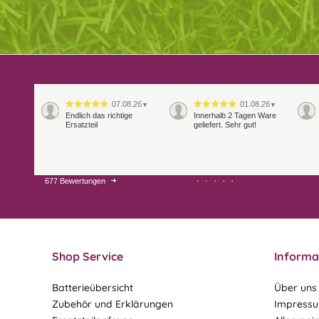
07.08.26
01.08.26
▼
▼
Endlich das richtige
Innerhalb 2 Tagen Ware
Ersatzteil
geliefert. Sehr gut!
677 Bewertungen
28.07.26
27.07.26
▼
▼
Shop Service
Informa
Batterieübersicht
Über uns
Zubehör und Erklärungen
Impress