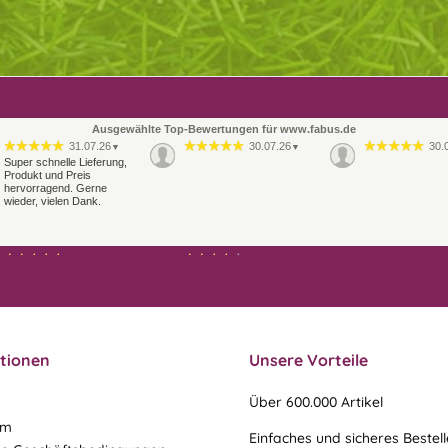
Ausgewählte Top-Bewertungen für www.fabus.de
31.07.26
30.07.26
30.
▼
▼
Super schnelle Lieferung,
Produkt und Preis
hervorragend. Gerne
wieder, vielen Dank.
21.07.26
21.07.26
▼
▼
Sehr schneller Versand,
Ablauf & schneller Versand
sehr gute Ware,
liefen perfekt, leider musste
freundlicher und kulanter
ein vergessenes Teil -nach
Kontakt. Gerne immer
einer Mail von mir -
wieder
nachgeschi…
tionen
Unsere Vorteile
Über 600.000 Artikel
um
Einfaches und sicheres Bestel