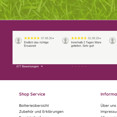
07.08.26
01.08.26
▼
▼
Endlich das richtige
Innerhalb 2 Tagen Ware
Ersatzteil
geliefert. Sehr gut!
677 Bewertungen
28.07.26
27.07.26
▼
▼
Shop Service
Informa
Batterieübersicht
Über uns
Zubehör und Erklärungen
Impress