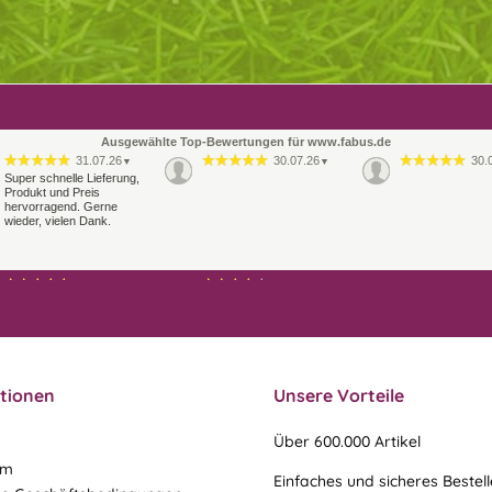
Ausgewählte Top-Bewertungen für www.fabus.de
31.07.26
30.07.26
30.
▼
▼
Super schnelle Lieferung,
Produkt und Preis
hervorragend. Gerne
wieder, vielen Dank.
21.07.26
21.07.26
▼
▼
Sehr schneller Versand,
Ablauf & schneller Versand
sehr gute Ware,
liefen perfekt, leider musste
freundlicher und kulanter
ein vergessenes Teil -nach
Kontakt. Gerne immer
einer Mail von mir -
wieder
nachgeschi…
tionen
Unsere Vorteile
Über 600.000 Artikel
um
Einfaches und sicheres Bestel