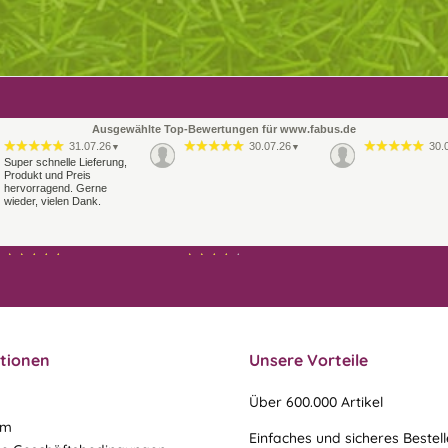
Ausgewählte Top-Bewertungen für www.fabus.de
31.07.26
30.07.26
30.
▼
▼
Super schnelle Lieferung,
Produkt und Preis
hervorragend. Gerne
wieder, vielen Dank.
21.07.26
21.07.26
▼
▼
Sehr schneller Versand,
Ablauf & schneller Versand
sehr gute Ware,
liefen perfekt, leider musste
freundlicher und kulanter
ein vergessenes Teil -nach
Kontakt. Gerne immer
einer Mail von mir -
wieder
nachgeschi…
tionen
Unsere Vorteile
Über 600.000 Artikel
um
Einfaches und sicheres Bestel