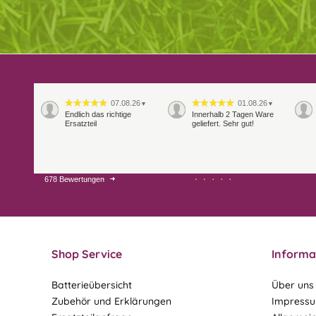
07.08.26
01.08.26
▼
▼
Endlich das richtige
Innerhalb 2 Tagen Ware
Ersatzteil
geliefert. Sehr gut!
678 Bewertungen
28.07.26
27.07.26
▼
▼
Shop Service
Informa
Batterieübersicht
Über uns
Zubehör und Erklärungen
Impress