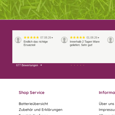
07.08.26
01.08.26
▼
▼
Endlich das richtige
Innerhalb 2 Tagen Ware
Ersatzteil
geliefert. Sehr gut!
677 Bewertungen
28.07.26
27.07.26
▼
▼
Shop Service
Informa
Batterieübersicht
Über uns
Zubehör und Erklärungen
Impress