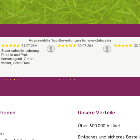
Ausgewählte Top-Bewertungen für www.fabus.de
31.07.26
30.07.26
30.
▼
▼
Super schnelle Lieferung,
Produkt und Preis
hervorragend. Gerne
wieder, vielen Dank.
21.07.26
21.07.26
▼
▼
Sehr schneller Versand,
Ablauf & schneller Versand
sehr gute Ware,
liefen perfekt, leider musste
freundlicher und kulanter
ein vergessenes Teil -nach
Kontakt. Gerne immer
einer Mail von mir -
wieder
nachgeschi…
tionen
Unsere Vorteile
Über 600.000 Artikel
um
Einfaches und sicheres Bestel