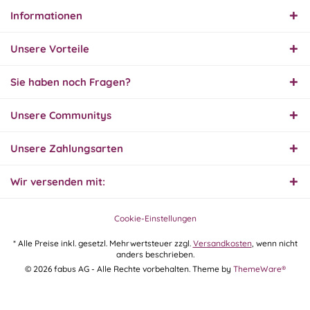
Informationen
30.07.26
▼
Unsere Vorteile
Sie haben noch Fragen?
30.07.26
Unsere Communitys
▼
Unsere Zahlungsarten
Wir versenden mit:
29.07.26
▼
Extrem schnelle
Bearbeitung und Lieferung
Cookie-Einstellungen
* Alle Preise inkl. gesetzl. Mehrwertsteuer zzgl.
Versandkosten
, wenn nicht
anders beschrieben.
28.07.26
© 2026 fabus AG - Alle Rechte vorbehalten. Theme by
ThemeWare®
▼