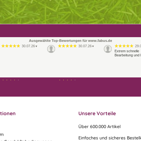
Ausgewählte Top-Bewertungen für www.fabus.de
30.07.26
30.07.26
29.
▼
▼
Extrem schnelle
Bearbeitung und 
21.07.26
21.07.26
▼
▼
Ablauf & schneller Versand
liefen perfekt, leider musste
ein vergessenes Teil -nach
einer Mail von mir -
nachgeschi…
tionen
Unsere Vorteile
Über 600.000 Artikel
um
Einfaches und sicheres Bestel