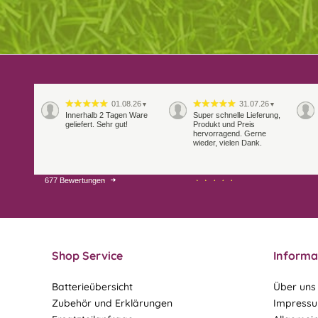
01.08.26
31.07.26
▼
▼
Innerhalb 2 Tagen Ware
Super schnelle Lieferung,
geliefert. Sehr gut!
Produkt und Preis
hervorragend. Gerne
wieder, vielen Dank.
677 Bewertungen
27.07.26
21.07.26
▼
▼
Sehr schneller Versand,
sehr gute Ware,
freundlicher und kulanter
Kontakt. Gerne immer
wieder
Shop Service
Informa
Batterieübersicht
Über uns
Zubehör und Erklärungen
Impress