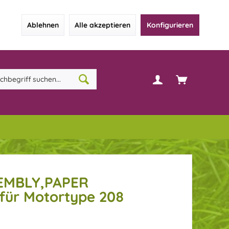
Ablehnen
Alle akzeptieren
Konfigurieren
SEMBLY,PAPER
 für Motortype 208