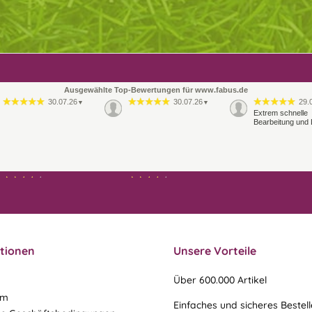
Ausgewählte Top-Bewertungen für www.fabus.de
30.07.26
30.07.26
29.
▼
▼
Extrem schnelle
Bearbeitung und 
21.07.26
21.07.26
▼
▼
Ablauf & schneller Versand
liefen perfekt, leider musste
ein vergessenes Teil -nach
einer Mail von mir -
nachgeschi…
tionen
Unsere Vorteile
Über 600.000 Artikel
um
Einfaches und sicheres Bestel