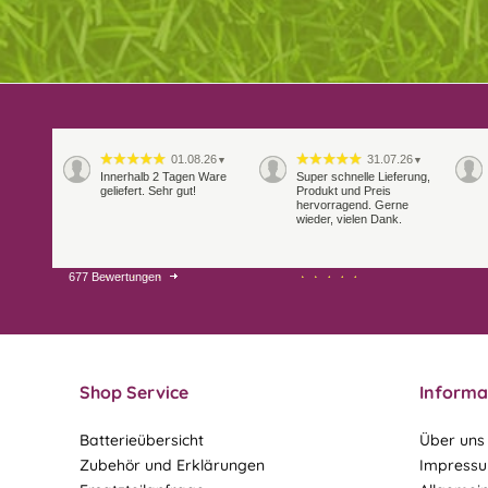
01.08.26
31.07.26
▼
▼
Innerhalb 2 Tagen Ware
Super schnelle Lieferung,
geliefert. Sehr gut!
Produkt und Preis
hervorragend. Gerne
wieder, vielen Dank.
677 Bewertungen
27.07.26
21.07.26
▼
▼
Sehr schneller Versand,
sehr gute Ware,
freundlicher und kulanter
Kontakt. Gerne immer
wieder
Shop Service
Informa
Batterieübersicht
Über uns
Zubehör und Erklärungen
Impress